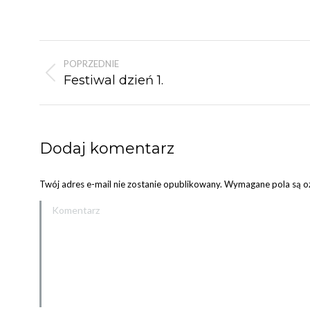
Nawigacja
POPRZEDNIE
albumu
Poprzedni
Festiwal dzień 1.
album:
Dodaj komentarz
Twój adres e-mail nie zostanie opublikowany. Wymagane pola są 
Komentarz