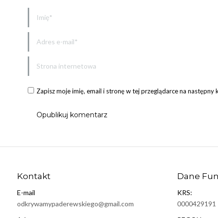
Imię *
Adres e-mail *
Strona internetowa
Zapisz moje imię, email i stronę w tej przeglądarce na następny
Opublikuj komentarz
Kontakt
Dane Fun
E-mail
KRS:
odkrywamypaderewskiego@gmail.com
0000429191