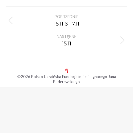
Nawigacja
POPRZEDNIE
albumu
Poprzedni
15.11 & 17.11
album:
NASTĘPNE
Następny
15.11
album:
©2026 Polsko Ukraińska Fundacja imienia Ignacego Jana
Paderewskiego